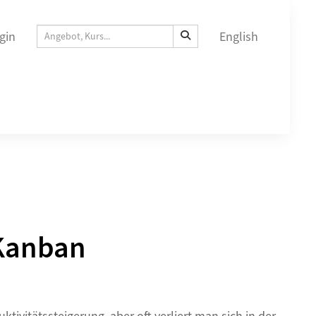
gin
English
 Kanban