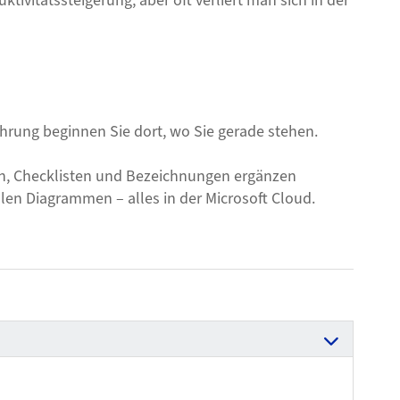
ivitätssteigerung, aber oft verliert man sich in der
hrung beginnen Sie dort, wo Sie gerade stehen.
eien, Checklisten und Bezeichnungen ergänzen
llen Diagrammen – alles in der Microsoft Cloud.