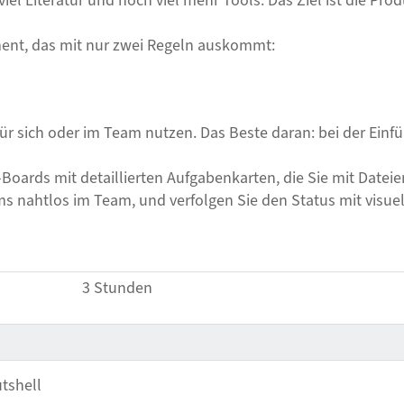
Literatur und noch viel mehr Tools. Das Ziel ist die Produkt
ent, das mit nur zwei Regeln auskommt:
 sich oder im Team nutzen. Das Beste daran: bei der Einfü
an-Boards mit detaillierten Aufgabenkarten, die Sie mit Dat
s nahtlos im Team, und verfolgen Sie den Status mit visue
3 Stunden
tshell