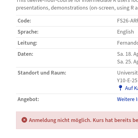
This twelve-hour-course for intermediate R users foc
presentations, demonstrations (on-screen, using R a
Code:
FS26-AR
Sprache:
English
Leitung:
Fernando
Daten:
Sa. 18. A
Sa. 25. A
Standort und Raum:
Universit
Y10-E-25
Auf K
Angebot:
Weitere 
Anmeldung nicht möglich. Kurs hat bereits b