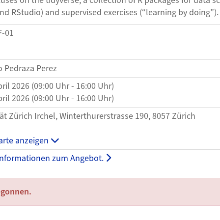
uses on the tidyverse, a collection of R packages for data s
nd RStudio) and supervised exercises (“learning by doing”).
F-01
 Pedraza Perez
pril 2026 (09:00 Uhr - 16:00 Uhr)
pril 2026 (09:00 Uhr - 16:00 Uhr)
ät Zürich Irchel, Winterthurerstrasse 190, 8057 Zürich
arte anzeigen
Informationen zum Angebot.
egonnen.